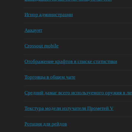
Игнор администрации
Аккаунт
Crossout mobilе
Отображение крафтов в списке статистики
Торговцы в общем чате
Средний дамаг всего используемого оружия в ли
Текстура модели излучателя Прометей V
Ротация для рейдов