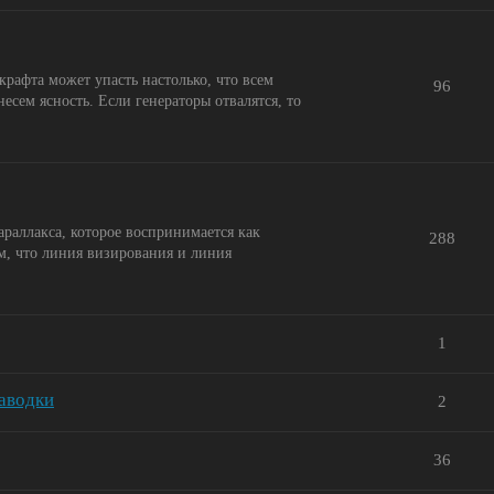
крафта может упасть настолько, что всем
96
несем ясность. Если генераторы отвалятся, то
раллакса, которое воспринимается как
288
м, что линия визирования и линия
1
наводки
2
36