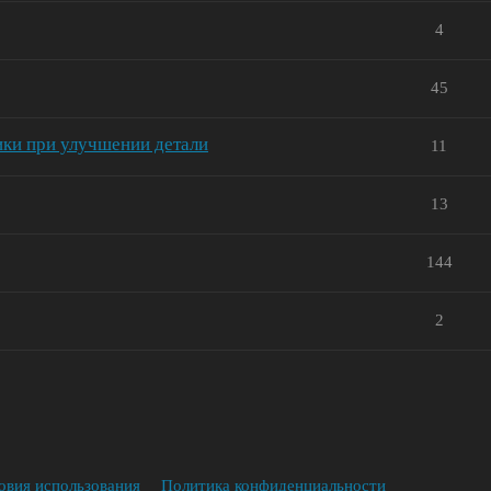
4
45
ки при улучшении детали
11
13
144
2
овия использования
Политика конфиденциальности