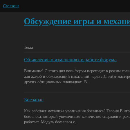
Crossout
Обсуждение игры и механ
Тема
Объявление о изменениях в работе форума
Внимание! С этого дня весь форум переходит в режим тольк
для жалоб и обжалований наказаний через ЛС гейм-масте
других официальных площадках. В…
Боезапас
Как работает механика увеличения боезапаса? Теория В иг
боезапаса, который увеличивает количество снарядов и ракет
работает. Модуль боезапаса с…