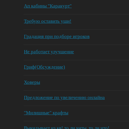
Ап кабины "Каракурт"
Требую оставить уши!
Градация при подборе игроков
Не работает улучшение
Гриф(Обсуждение)
Ховеры
Предложение по увеличению онлайна
"Милишные" крафты
Выкидывает из кв! то ли читы, то ли что!