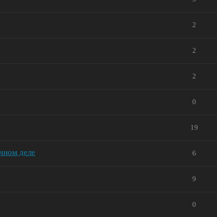
2
2
2
0
19
чном деле
6
9
0