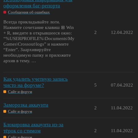
оформления баг-репорта
Сообщения об ошибках
Всегда прикладывайте логи.
Нажмите сочетание клавиш ⊞ Win
2
12.04.2022
+ R, введите в открывшееся окно:
“%USERPROFILE%\Documents\My
Games\Crossout\logs” и нажмите
“Enter”. Заархивируйте
необходимую папку и приложите
архив в тему. …
Как удалить учетную запись
чисто на форуме?
5
07.04.2022
Сайт и форум
Заморозка аккаунта
2
11.04.2022
Сайт и форум
Блокировка аккаунта из-за
тёрок со стимом
2
11.04.2022
Сайт и форум